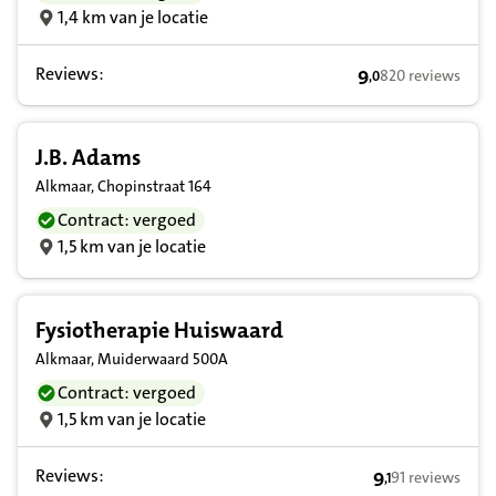
1,4 km van je locatie
Reviews:
9
820 reviews
,
0
9,0 op basis van 
J.B. Adams
Alkmaar, Chopinstraat 164
Contract: vergoed
1,5 km van je locatie
Fysiotherapie Huiswaard
Alkmaar, Muiderwaard 500A
Contract: vergoed
1,5 km van je locatie
Reviews:
9
91 reviews
,
1
9,1 op basis va