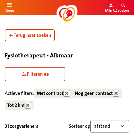
Mijn CZ
Zoeken
Menu
aar de inhoud
aar het einde
Terug naar zoeken
Fysiotherapeut - Alkmaar
Filteren
3
Actieve filters:
Met contract
Nog geen contract
Tot 2 km
31 zorgverleners
Sorteer op
afstand