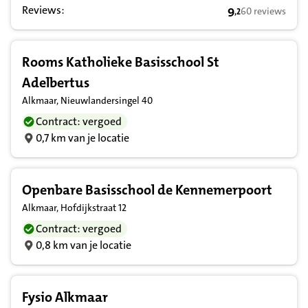
Reviews:
9
60 reviews
,
2
9,2 op basis van
Rooms Katholieke Basisschool St
Adelbertus
Alkmaar, Nieuwlandersingel 40
Contract: vergoed
0,7 km van je locatie
Openbare Basisschool de Kennemerpoort
Alkmaar, Hofdijkstraat 12
Contract: vergoed
0,8 km van je locatie
Fysio Alkmaar