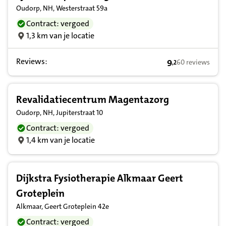
Oudorp, NH, Westerstraat 59a
Contract: vergoed
1,3 km van je locatie
Reviews:
9
60 reviews
,
2
9,2 op basis van
Revalidatiecentrum Magentazorg
Oudorp, NH, Jupiterstraat 10
Contract: vergoed
1,4 km van je locatie
Dijkstra Fysiotherapie Alkmaar Geert
Groteplein
Alkmaar, Geert Groteplein 42e
Contract: vergoed