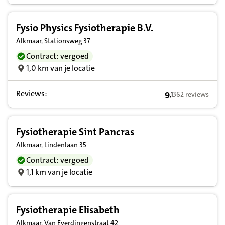
Fysio Physics Fysiotherapie B.V.
Alkmaar, Stationsweg 37
Contract: vergoed
1,0 km van je locatie
Reviews:
9
362 reviews
,
1
9,1 op basis van
Fysiotherapie Sint Pancras
Alkmaar, Lindenlaan 35
Contract: vergoed
1,1 km van je locatie
Fysiotherapie Elisabeth
Alkmaar, Van Everdingenstraat 42