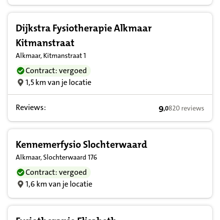
Dijkstra Fysiotherapie Alkmaar
Kitmanstraat
Alkmaar, Kitmanstraat 1
Contract: vergoed
1,5 km van je locatie
Reviews:
9
820 reviews
,
0
9,0 op basis van 
Kennemerfysio Slochterwaard
Alkmaar, Slochterwaard 176
Contract: vergoed
1,6 km van je locatie