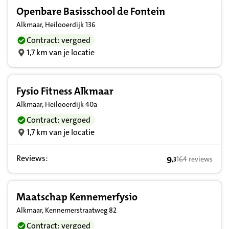
Openbare Basisschool de Fontein
Alkmaar, Heilooerdijk 136
Contract: vergoed
1,7 km van je locatie
Fysio Fitness Alkmaar
Alkmaar, Heilooerdijk 40a
Contract: vergoed
1,7 km van je locatie
Reviews:
9
164 reviews
,
3
9,3 op basis van 
Maatschap Kennemerfysio
Alkmaar, Kennemerstraatweg 82
Contract: vergoed