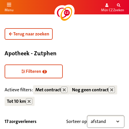
Mijn CZ
Zoeken
Menu
aar de inhoud
aar het einde
Terug naar zoeken
Apotheek - Zutphen
Zorgdiensten verborgen
Filteren
3
Actieve filters:
Met contract
Nog geen contract
Tot 10 km
17 zorgverleners
Sorteer op
afstand