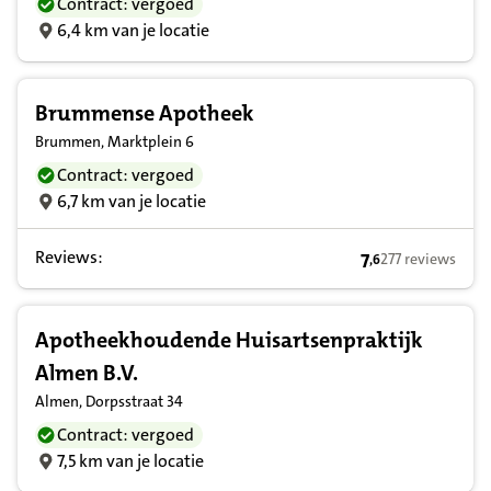
Contract: vergoed
6,4 km van je locatie
Brummense Apotheek
Brummen, Marktplein 6
Contract: vergoed
6,7 km van je locatie
Reviews:
7
277 reviews
,
6
7,6 op basis van
Apotheekhoudende Huisartsenpraktijk
Almen B.V.
Almen, Dorpsstraat 34
Contract: vergoed
7,5 km van je locatie