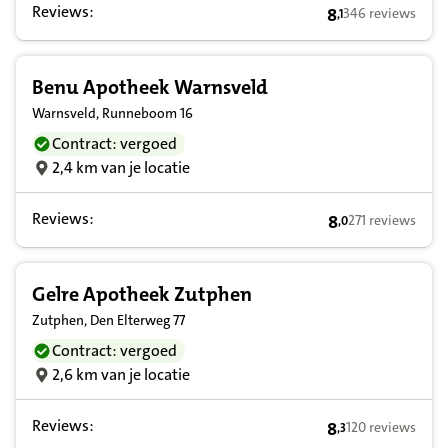
Reviews:
8
346 reviews
,
1
8,1 op basis van
Benu Apotheek Warnsveld
Warnsveld, Runneboom 16
Contract: vergoed
2,4 km van je locatie
Reviews:
8
271 reviews
,
0
8,0 op basis van
Gelre Apotheek Zutphen
Zutphen, Den Elterweg 77
Contract: vergoed
2,6 km van je locatie
Reviews:
8
120 reviews
,
3
8,3 op basis van