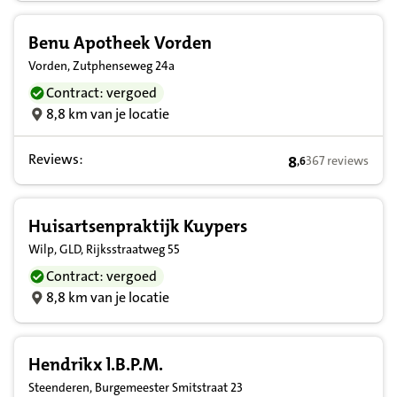
Benu Apotheek Vorden
Vorden, Zutphenseweg 24a
Contract: vergoed
8,8 km van je locatie
Reviews:
8
367 reviews
,
6
8,6 op basis van 
Huisartsenpraktijk Kuypers
Wilp, GLD, Rijksstraatweg 55
Contract: vergoed
8,8 km van je locatie
Hendrikx l.B.P.M.
Steenderen, Burgemeester Smitstraat 23