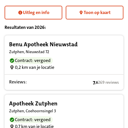
Uitleg en info
Toon op kaart
Resultaten van
2026
:
Resultatenlijst zorgverleners
Benu Apotheek Nieuwstad
Zutphen, Nieuwstad 72
Contract: vergoed
0,2 km van je locatie
Reviews:
7
269 reviews
,
6
7,6 op basis van 
Apotheek Zutphen
Zutphen, Coehoornsingel 3
Contract: vergoed
0,7 km van je locatie