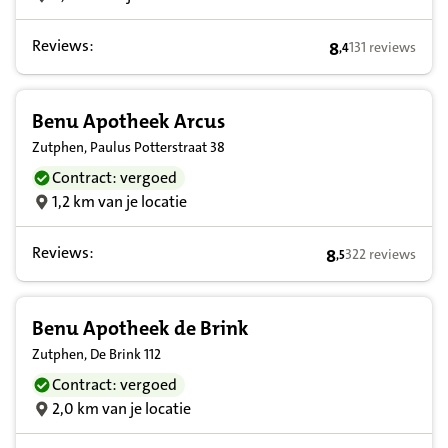
Reviews:
8
131 reviews
,
4
8,4 op basis van
Benu Apotheek Arcus
Zutphen, Paulus Potterstraat 38
Contract: vergoed
1,2 km van je locatie
Reviews:
8
322 reviews
,
5
8,5 op basis van 
Benu Apotheek de Brink
Zutphen, De Brink 112
Contract: vergoed
2,0 km van je locatie