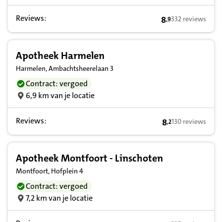
Reviews:
8
332 reviews
,
9
8,9 op basis van 
Apotheek Harmelen
Harmelen, Ambachtsheerelaan 3
Contract: vergoed
6,9 km van je locatie
Reviews:
8
130 reviews
,
2
8,2 op basis van
Apotheek Montfoort - Linschoten
Montfoort, Hofplein 4
Contract: vergoed
7,2 km van je locatie