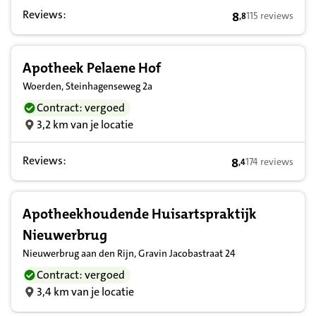
Reviews:
8
115 reviews
,
8
8,8 op basis van
Apotheek Pelaene Hof
Woerden, Steinhagenseweg 2a
Contract: vergoed
3,2 km van je locatie
Reviews:
8
174 reviews
,
4
8,4 op basis van
Apotheekhoudende Huisartspraktijk
Nieuwerbrug
Nieuwerbrug aan den Rijn, Gravin Jacobastraat 24
Contract: vergoed
3,4 km van je locatie