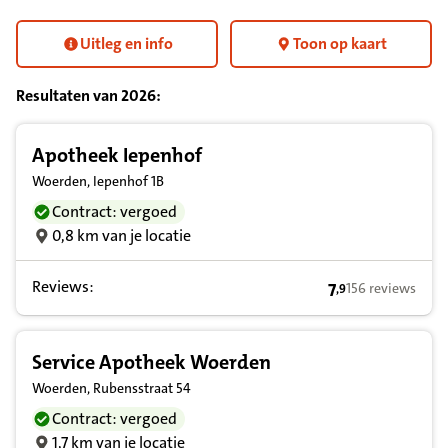
Uitleg en info
Toon op kaart
Resultaten van
2026
:
Resultatenlijst zorgverleners
Apotheek Iepenhof
Woerden, Iepenhof 1B
Contract: vergoed
0,8 km van je locatie
Reviews:
7
156 reviews
,
9
7,9 op basis van
Service Apotheek Woerden
Woerden, Rubensstraat 54
Contract: vergoed
1,7 km van je locatie