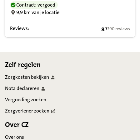
Contract: vergoed
9,9 km van je locatie
Reviews:
8
290 reviews
,
7
8,7 op basis van 
Footer
Zelf regelen
Zorgkosten
bekijken
Nota
declareren
Vergoeding zoeken
Zorgverlener
zoeken
Over CZ
Over ons