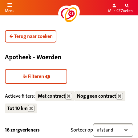
Mijn CZ
Zoeken
Menu
aar de inhoud
aar het einde
Terug naar zoeken
Apotheek - Woerden
Zorgdiensten verborgen
Filteren
3
Actieve filters:
Met contract
Nog geen contract
Tot 10 km
16 zorgverleners
Sorteer op
afstand