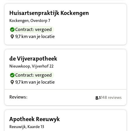
Huisartsenpraktijk Kockengen
Kockengen, Overdorp 7
Contract: vergoed
9,7 km van je locatie
de Vijverapotheek
Nieuwkoop, Vijverhof 22
Contract: vergoed
9,7 km van je locatie
Reviews:
8
148 reviews
,
5
8,5 op basis van 
Apotheek Reeuwyk
Reeuwijk, Kaarde 13