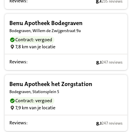
Reviews:
8
235 reviews
,
4
8,4 op basis van 
Benu Apotheek Bodegraven
Bodegraven, Willem de Zwijgerstraat 9a
Contract: vergoed
7,8 km van je locatie
Reviews:
8
247 reviews
,
3
8,3 op basis van 
Benu Apotheek het Zorgstation
Bodegraven, Stationsplein 5
Contract: vergoed
7,9 km van je locatie
Reviews:
8
247 reviews
,
3
8,3 op basis van 