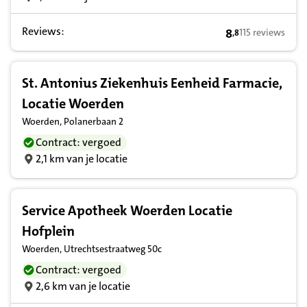
Reviews:
8
115 reviews
,
8
8,8 op basis van
St. Antonius Ziekenhuis Eenheid Farmacie,
Locatie Woerden
Woerden, Polanerbaan 2
Contract: vergoed
2,1 km van je locatie
Service Apotheek Woerden Locatie
Hofplein
Woerden, Utrechtsestraatweg 50c
Contract: vergoed
2,6 km van je locatie