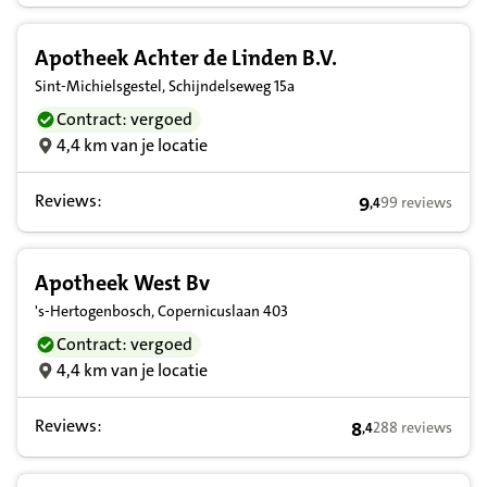
Apotheek Achter de Linden B.V.
Sint-Michielsgestel, Schijndelseweg 15a
Contract: vergoed
4,4 km van je locatie
Reviews:
9
99 reviews
,
4
9,4 op basis van
Apotheek West Bv
's-Hertogenbosch, Copernicuslaan 403
Contract: vergoed
4,4 km van je locatie
Reviews:
8
288 reviews
,
4
8,4 op basis van 