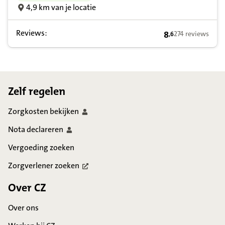
4,9 km van je locatie
Reviews:
8
274 reviews
,
6
8,6 op basis van 
Footer
Zelf regelen
Zorgkosten
bekijken
Nota
declareren
Vergoeding zoeken
Zorgverlener
zoeken
Over CZ
Over ons