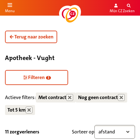
Mijn CZ
Zoeken
Menu
aar de inhoud
aar het einde
Terug naar zoeken
Apotheek - Vught
Zorgdiensten verborgen
Filteren
3
Actieve filters:
Met contract
Nog geen contract
Tot 5 km
11 zorgverleners
Sorteer op
afstand