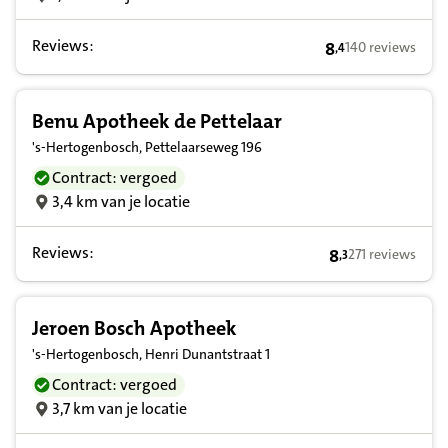
Reviews:
8
140 reviews
,
4
8,4 op basis van 
Benu Apotheek de Pettelaar
's-Hertogenbosch, Pettelaarseweg 196
Contract: vergoed
3,4 km van je locatie
Reviews:
8
271 reviews
,
3
8,3 op basis van
Jeroen Bosch Apotheek
's-Hertogenbosch, Henri Dunantstraat 1
Contract: vergoed
3,7 km van je locatie