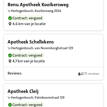
Benu Apotheek Kooikersweg
's-Hertogenbosch, Kooikersweg 203d
Contract: vergoed
4,6 km van je locatie
Apotheek Schellekens
's-Hertogenbosch, van Noremborghstraat 129
Contract: vergoed
4,7 km van je locatie
Reviews:
8
275 reviews
,
2
8,2 op basis van
Apotheek Cleij
's-Hertogenbosch, Palmboomstraat 129
Contract: vergoed