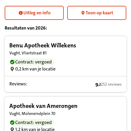
Uitleg en info
Toon op kaart
Resultaten van
2026
:
Resultatenlijst zorgverleners
Benu Apotheek Willekens
Vught, Vliertstraat 81
Contract: vergoed
0,2 km van je locatie
Reviews:
9
252 reviews
,
2
9,2 op basis van 
Apotheek van Amerongen
Vught, Moleneindplein 70
Contract: vergoed
1,2 km van je locatie