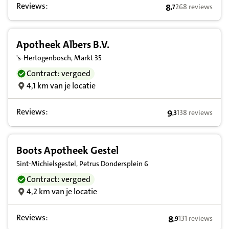
Reviews:
8
268 reviews
,
7
8,7 op basis van 
Apotheek Albers B.V.
's-Hertogenbosch, Markt 35
Contract: vergoed
4,1 km van je locatie
Reviews:
9
138 reviews
,
3
9,3 op basis van
Boots Apotheek Gestel
Sint-Michielsgestel, Petrus Dondersplein 6
Contract: vergoed
4,2 km van je locatie
Reviews:
8
131 reviews
,
9
8,9 op basis van