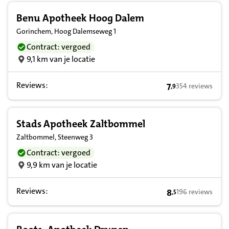
Benu Apotheek Hoog Dalem
Gorinchem, Hoog Dalemseweg 1
Contract: vergoed
9,1 km van je locatie
Reviews:
7
354 reviews
,
9
7,9 op basis van 
Stads Apotheek Zaltbommel
Zaltbommel, Steenweg 3
Contract: vergoed
9,9 km van je locatie
Reviews:
8
196 reviews
,
5
8,5 op basis van 