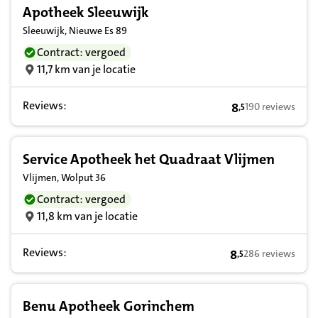
Apotheek Sleeuwijk
Sleeuwijk, Nieuwe Es 89
Contract: vergoed
11,7 km van je locatie
Reviews:
8
190 reviews
,
5
8,5 op basis van 
Service Apotheek het Quadraat Vlijmen
Vlijmen, Wolput 36
Contract: vergoed
11,8 km van je locatie
Reviews:
8
286 reviews
,
5
8,5 op basis van 
Benu Apotheek Gorinchem