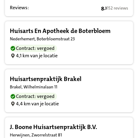
Reviews:
8
152 reviews
,
3
8,3 op basis van
Huisarts En Apotheek de Boterbloem
Nederhemert, Boterbloemstraat 23
Contract: vergoed
4,1 km van je locatie
Huisartsenpraktijk Brakel
Brakel, Wilhelminalaan 11
Contract: vergoed
4,4 km van je locatie
J. Boone Huisartsenpraktijk B.V.
Herwijnen, Zworrelstraat 81