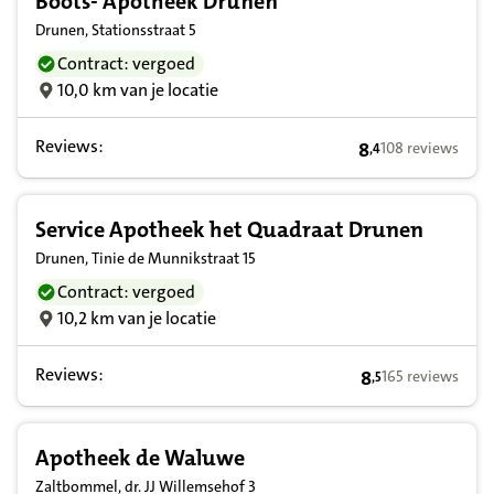
Boots- Apotheek Drunen
Drunen, Stationsstraat 5
Contract: vergoed
10,0 km van je locatie
Reviews:
8
108 reviews
,
4
8,4 op basis van 
Service Apotheek het Quadraat Drunen
Drunen, Tinie de Munnikstraat 15
Contract: vergoed
10,2 km van je locatie
Reviews:
8
165 reviews
,
5
8,5 op basis van 
Apotheek de Waluwe
Zaltbommel, dr. JJ Willemsehof 3