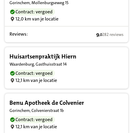
Gorinchem, Mollenburgseweg 15
Contract: vergoed
12,0 km van je locatie
Reviews:
9
282 reviews
,
0
9,0 op basis van 
Huisartsenpraktijk Hiern
Waardenburg, Gasthuisstraat 14
Contract: vergoed
12,1 km van je locatie
Benu Apotheek de Colvenier
Gorinchem, Colvenierstraat 1b
Contract: vergoed
12,1 km van je locatie