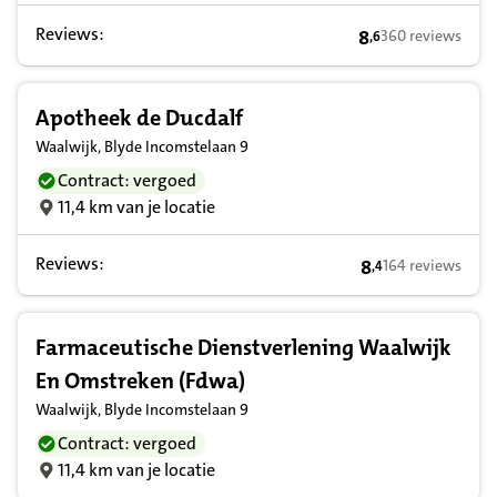
Reviews:
8
360 reviews
,
6
8,6 op basis van 
Apotheek de Ducdalf
Waalwijk, Blyde Incomstelaan 9
Contract: vergoed
11,4 km van je locatie
Reviews:
8
164 reviews
,
4
8,4 op basis van 
Farmaceutische Dienstverlening Waalwijk
En Omstreken (Fdwa)
Waalwijk, Blyde Incomstelaan 9
Contract: vergoed
11,4 km van je locatie