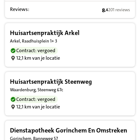
Reviews:
8
201 reviews
,
4
8,4 op basis van
Huisartsenpraktijk Arkel
Arkel, Raadhuisplein 1+ 3
Contract: vergoed
12,1 km van je locatie
Huisartsenpraktijk Steenweg
Waardenburg, Steenweg 67c
Contract: vergoed
12,1 km van je locatie
Dienstapotheek Gorinchem En Omstreken
Gorinchem, Banneweg 57