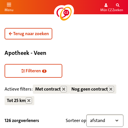
Mijn CZ
Zoeken
Menu
aar de inhoud
aar het einde
Terug naar zoeken
Apotheek - Veen
Zorgdiensten verborgen
Filteren
3
Actieve filters:
Met contract
Nog geen contract
Tot 25 km
126 zorgverleners
Sorteer op
afstand