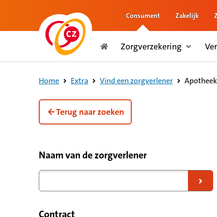
Consument
Zakelijk
naar de inhoud
Zorgverzekering
Ve
naar het einde
Consument
Apotheek
Home
Extra
Vind een zorgverlener
Terug naar zoeken
Filteropties voor zorgverleners
Naam van de zorgverlener
Naar zoekresultaten
Contract