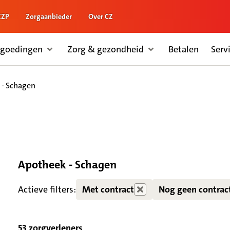
ZZP
Zorgaanbieder
Over CZ
rgoedingen
Zorg & gezondheid
Betalen
Serv
 - Schagen
Apotheek - Schagen
Zorgdiensten verborgen
Actieve filters:
Met contract
Nog geen contrac
53 zorgverleners