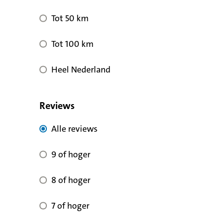
Tot 50 km
Tot 100 km
Heel Nederland
Reviews
Alle reviews voor kwaliteit
Alle reviews
9 of hoger voor reviewscore
9 of hoger
8 of hoger voor reviewscore
8 of hoger
7 of hoger voor reviewscore
7 of hoger