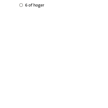
6 of hoger voor reviewscore
6 of hoger