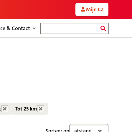
Mijn CZ
Zoeken
ice & Contact
t
Tot 25 km
Sorteer op
afstand