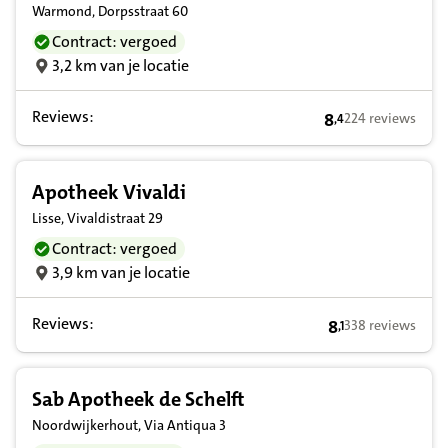
Warmond, Dorpsstraat 60
Contract: vergoed
3,2 km van je locatie
Reviews:
8
224 reviews
,
4
8,4 op basis van 
Apotheek Vivaldi
Lisse, Vivaldistraat 29
Contract: vergoed
3,9 km van je locatie
Reviews:
8
338 reviews
,
1
8,1 op basis van
Sab Apotheek de Schelft
Noordwijkerhout, Via Antiqua 3