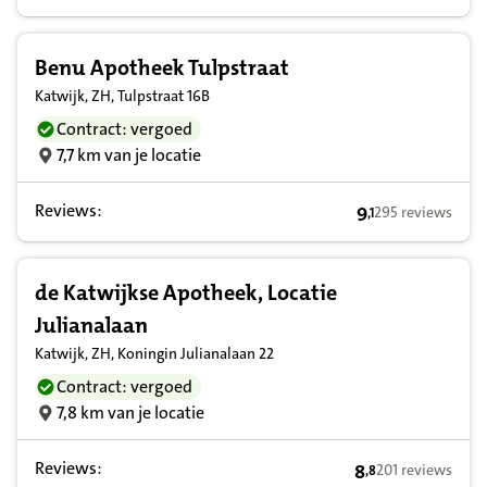
Benu Apotheek Tulpstraat
Katwijk, ZH, Tulpstraat 16B
Contract: vergoed
7,7 km van je locatie
Reviews:
9
295 reviews
,
1
9,1 op basis van
de Katwijkse Apotheek, Locatie
Julianalaan
Katwijk, ZH, Koningin Julianalaan 22
Contract: vergoed
7,8 km van je locatie
Reviews:
8
201 reviews
,
8
8,8 op basis van