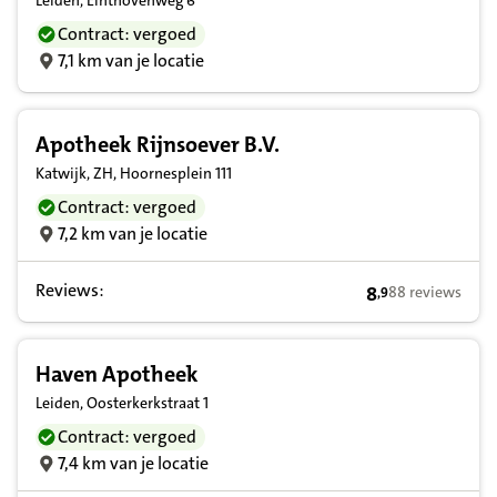
Leiden, Einthovenweg 6
Contract: vergoed
7,1 km van je locatie
Apotheek Rijnsoever B.V.
Katwijk, ZH, Hoornesplein 111
Contract: vergoed
7,2 km van je locatie
Reviews:
8
88 reviews
,
9
8,9 op basis van
Haven Apotheek
Leiden, Oosterkerkstraat 1
Contract: vergoed
7,4 km van je locatie