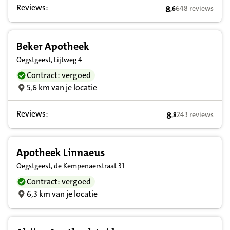
Reviews:
8
648 reviews
,
6
8,6 op basis van 
Beker Apotheek
Oegstgeest, Lijtweg 4
Contract: vergoed
5,6 km van je locatie
Reviews:
8
243 reviews
,
8
8,8 op basis van 
Apotheek Linnaeus
Oegstgeest, de Kempenaerstraat 31
Contract: vergoed
6,3 km van je locatie