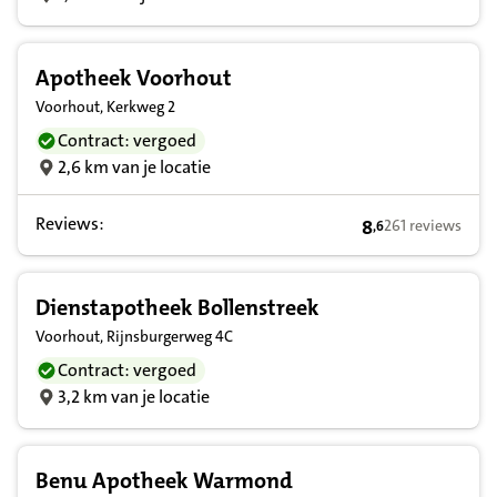
Apotheek Voorhout
Voorhout, Kerkweg 2
Contract: vergoed
2,6 km van je locatie
Reviews:
8
261 reviews
,
6
8,6 op basis van 
Dienstapotheek Bollenstreek
Voorhout, Rijnsburgerweg 4C
Contract: vergoed
3,2 km van je locatie
Benu Apotheek Warmond