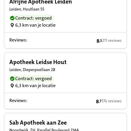
Alrijne Apotheek Leiden
Leiden, Houtlaan 55
Contract: vergoed
6,3 km van je locatie
Reviews:
8
211 reviews
,
5
8,5 op basis van
Apotheek Leidse Hout
Leiden, Dieperpoellaan 28
Contract: vergoed
6,3 km van je locatie
Reviews:
8
176 reviews
,
7
8,7 op basis van
Sab Apotheek aan Zee
Noordwijk, ZH, Parallel Boulevard 214A