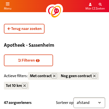
Mijn CZ
Zoeken
Menu
aar de inhoud
aar het einde
Terug naar zoeken
Apotheek - Sassenheim
Zorgdiensten verborgen
Filteren
3
Actieve filters:
Met contract
Nog geen contract
Tot 10 km
47 zorgverleners
Sorteer op
afstand