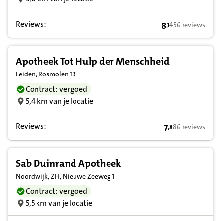
Reviews:
8
456 reviews
,
1
8,1 op basis van
Apotheek Tot Hulp der Menschheid
Leiden, Rosmolen 13
Contract: vergoed
5,4 km van je locatie
Reviews:
7
86 reviews
,
8
7,8 op basis van
Sab Duinrand Apotheek
Noordwijk, ZH, Nieuwe Zeeweg 1
Contract: vergoed
5,5 km van je locatie