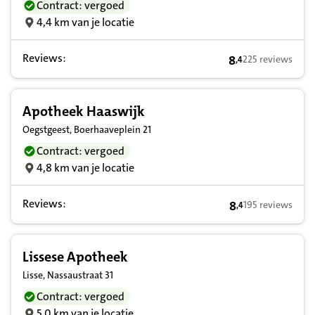
Contract: vergoed
4,4 km van je locatie
Reviews:
8
225 reviews
,
4
8,4 op basis van 
Apotheek Haaswijk
Oegstgeest, Boerhaaveplein 21
Contract: vergoed
4,8 km van je locatie
Reviews:
8
195 reviews
,
4
8,4 op basis van 
Lissese Apotheek
Lisse, Nassaustraat 31
Contract: vergoed
5,0 km van je locatie