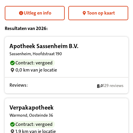
Uitleg en info
Toon op kaart
Resultaten van
2026
:
Resultatenlijst zorgverleners
Apotheek Sassenheim B.V.
Sassenheim, Hoofdstraat 190
Contract: vergoed
0,0 km van je locatie
Reviews:
8
129 reviews
,
0
8,0 op basis van
Verpakapotheek
Warmond, Oosteinde 36
Contract: vergoed
1,9 km van je locatie