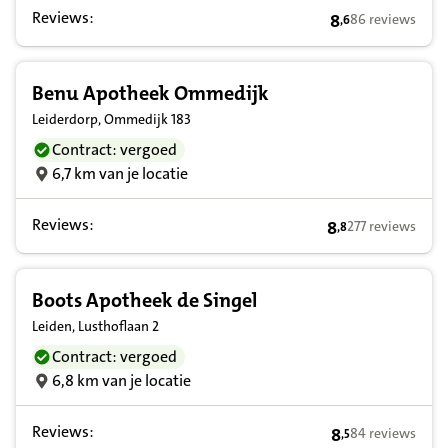
Reviews:
8
86 reviews
,
6
8,6 op basis van
Benu Apotheek Ommedijk
Leiderdorp, Ommedijk 183
Contract: vergoed
6,7 km van je locatie
Reviews:
8
277 reviews
,
8
8,8 op basis van
Boots Apotheek de Singel
Leiden, Lusthoflaan 2
Contract: vergoed
6,8 km van je locatie
Reviews:
8
84 reviews
,
5
8,5 op basis van