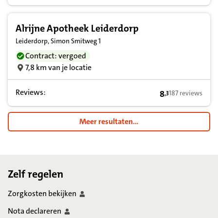
Alrijne Apotheek Leiderdorp
Leiderdorp, Simon Smitweg 1
Contract: vergoed
7,8 km van je locatie
Reviews:
8
187 reviews
,
3
8,3 op basis van
Meer resultaten...
Footer
Zelf regelen
Zorgkosten
bekijken
Nota
declareren