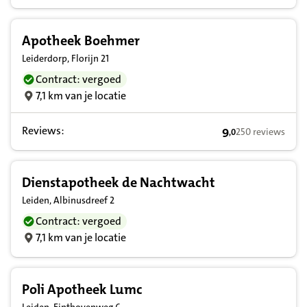
Apotheek Boehmer
Leiderdorp, Florijn 21
Contract: vergoed
7,1 km van je locatie
Reviews:
9
250 reviews
,
0
9,0 op basis van 
Dienstapotheek de Nachtwacht
Leiden, Albinusdreef 2
Contract: vergoed
7,1 km van je locatie
Poli Apotheek Lumc