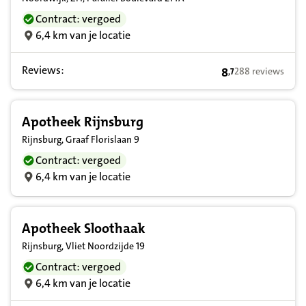
Contract: vergoed
6,4 km van je locatie
Reviews:
8
288 reviews
,
7
8,7 op basis van 
Apotheek Rijnsburg
Rijnsburg, Graaf Florislaan 9
Contract: vergoed
6,4 km van je locatie
Apotheek Sloothaak
Rijnsburg, Vliet Noordzijde 19
Contract: vergoed
6,4 km van je locatie