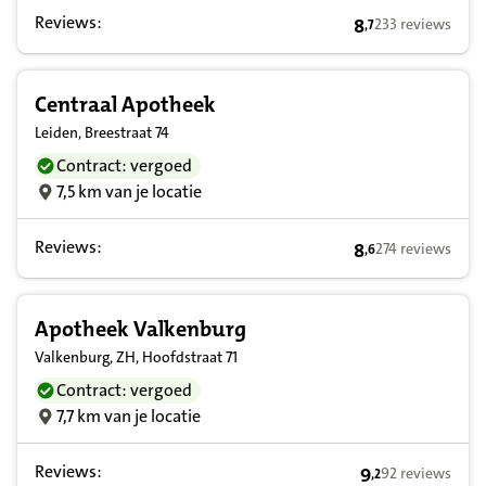
Reviews:
8
233 reviews
,
7
8,7 op basis van 
Centraal Apotheek
Leiden, Breestraat 74
Contract: vergoed
7,5 km van je locatie
Reviews:
8
274 reviews
,
6
8,6 op basis van 
Apotheek Valkenburg
Valkenburg, ZH, Hoofdstraat 71
Contract: vergoed
7,7 km van je locatie
Reviews:
9
92 reviews
,
2
9,2 op basis van