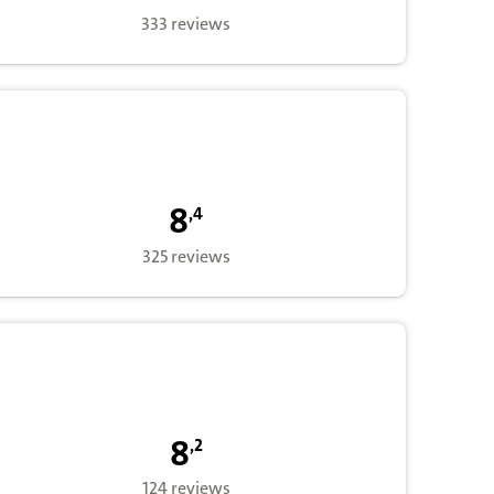
333 reviews
8,4 op basis van 325 waarderingen voor 
8
,
4
325 reviews
8,2 op basis van 124 waarderingen voor 
8
,
2
124 reviews