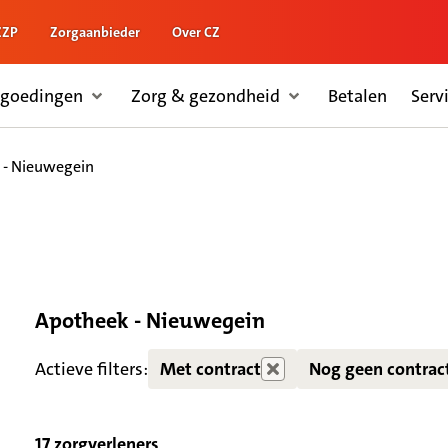
ZZP
Zorgaanbieder
Over CZ
rgoedingen
Zorg & gezondheid
Betalen
Serv
 - Nieuwegein
Apotheek - Nieuwegein
Zorgdiensten verborgen
Actieve filters:
Met contract
Nog geen contrac
17 zorgverleners