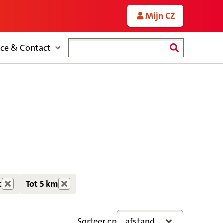
Mijn CZ
Zoeken
ice & Contact
t
Tot 5 km
Sorteer op
afstand