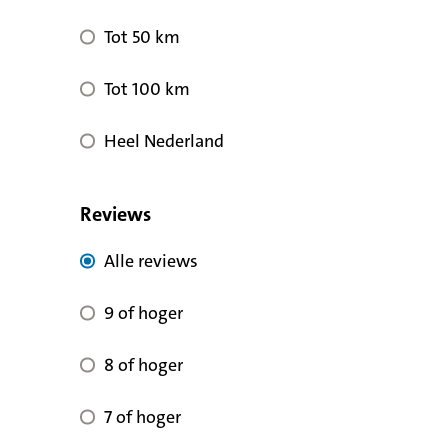
Tot 50 km
Tot 100 km
Heel Nederland
Reviews
Alle reviews voor kwaliteit
Alle reviews
9 of hoger voor reviewscore
9 of hoger
8 of hoger voor reviewscore
8 of hoger
7 of hoger voor reviewscore
7 of hoger