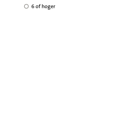
6 of hoger voor reviewscore
6 of hoger