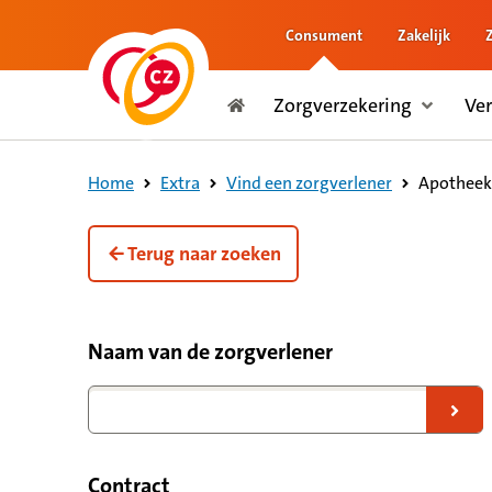
Consument
Zakelijk
naar de inhoud
Zorgverzekering
Ve
naar het einde
Consument
Apotheek
Home
Extra
Vind een zorgverlener
Terug naar zoeken
Filteropties voor zorgverleners
Naam van de zorgverlener
Naar zoekresultaten
Contract