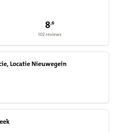
8,6 op basis van 102 waarderingen voor 
8
,
6
102 reviews
cie, Locatie Nieuwegein
eek