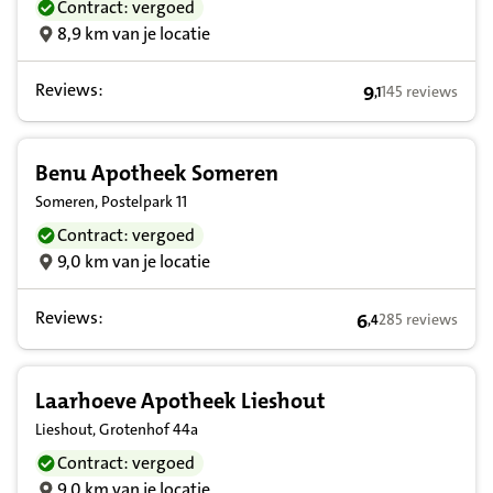
Contract: vergoed
8,9 km van je locatie
Reviews:
9
145 reviews
,
1
9,1 op basis van
Benu Apotheek Someren
Someren, Postelpark 11
Contract: vergoed
9,0 km van je locatie
Reviews:
6
285 reviews
,
4
6,4 op basis van 
Laarhoeve Apotheek Lieshout
Lieshout, Grotenhof 44a
Contract: vergoed
9,0 km van je locatie