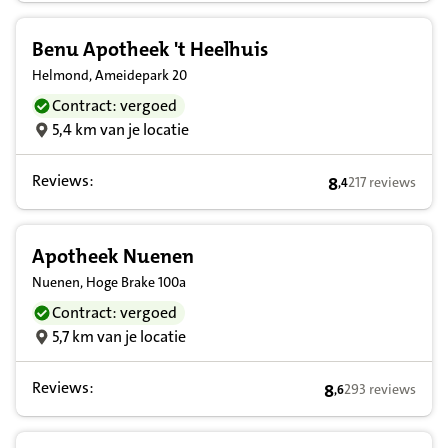
Benu Apotheek 't Heelhuis
Helmond, Ameidepark 20
Contract: vergoed
5,4 km van je locatie
Reviews:
8
217 reviews
,
4
8,4 op basis van
Apotheek Nuenen
Nuenen, Hoge Brake 100a
Contract: vergoed
5,7 km van je locatie
Reviews:
8
293 reviews
,
6
8,6 op basis van 