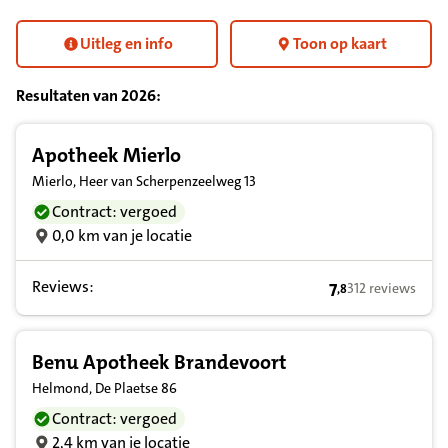
Uitleg en info
Toon op kaart
Resultaten van
2026
:
Resultatenlijst zorgverleners
Apotheek Mierlo
Mierlo, Heer van Scherpenzeelweg 13
Contract: vergoed
0,0 km van je locatie
Reviews:
7
312 reviews
,
8
7,8 op basis van
Benu Apotheek Brandevoort
Helmond, De Plaetse 86
Contract: vergoed
2,4 km van je locatie