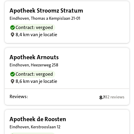
Apotheek Stroomz Stratum
Eindhoven, Thomas a Kempislaan 21-01
Contract: vergoed
8,4 km van je locatie
Apotheek Arnouts
Eindhoven, Heezerweg 258
Contract: vergoed
8,6 km van je locatie
Reviews:
8
82 reviews
,
7
8,7 op basis van
Apotheek de Roosten
Eindhoven, Kerstrooslaan 12