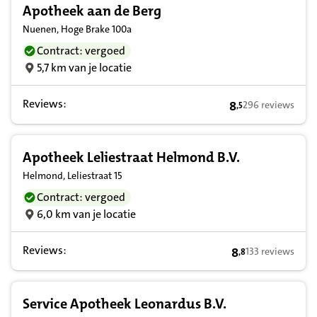
Apotheek aan de Berg
Nuenen, Hoge Brake 100a
Contract: vergoed
5,7 km van je locatie
Reviews:
8
296 reviews
,
5
8,5 op basis van 
Apotheek Leliestraat Helmond B.V.
Helmond, Leliestraat 15
Contract: vergoed
6,0 km van je locatie
Reviews:
8
133 reviews
,
8
8,8 op basis van
Service Apotheek Leonardus B.V.