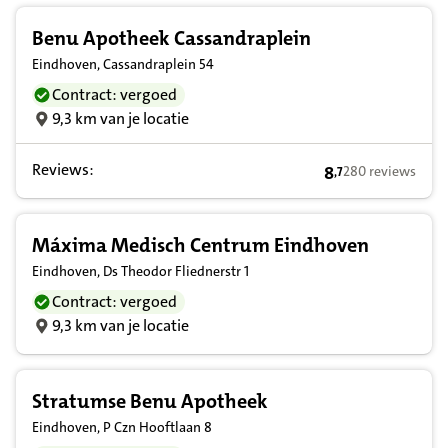
Benu Apotheek Cassandraplein
Eindhoven, Cassandraplein 54
Contract: vergoed
9,3 km van je locatie
Reviews:
8
280 reviews
,
7
8,7 op basis van 
Máxima Medisch Centrum Eindhoven
Eindhoven, Ds Theodor Fliednerstr 1
Contract: vergoed
9,3 km van je locatie
Stratumse Benu Apotheek
Eindhoven, P Czn Hooftlaan 8