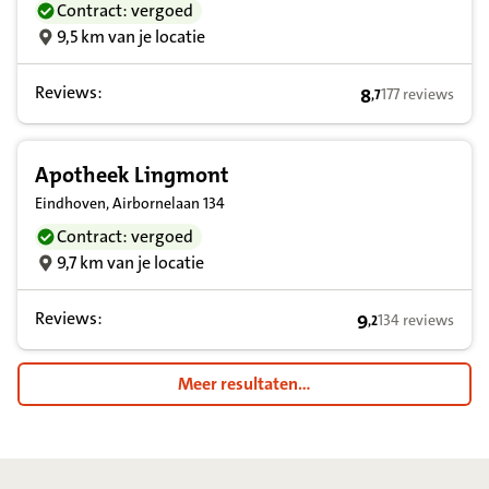
Contract: vergoed
9,5 km van je locatie
Reviews:
8
177 reviews
,
7
8,7 op basis van
Apotheek Lingmont
Eindhoven, Airbornelaan 134
Contract: vergoed
9,7 km van je locatie
Reviews:
9
134 reviews
,
2
9,2 op basis van
Meer resultaten...
Footer