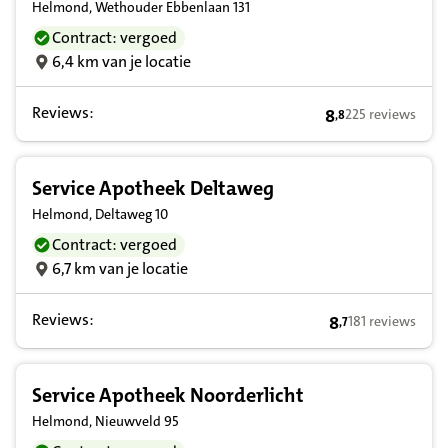
Helmond, Wethouder Ebbenlaan 131
Contract: vergoed
6,4 km van je locatie
Reviews:
8
225 reviews
,
8
8,8 op basis van 
Service Apotheek Deltaweg
Helmond, Deltaweg 10
Contract: vergoed
6,7 km van je locatie
Reviews:
8
181 reviews
,
7
8,7 op basis van
Service Apotheek Noorderlicht
Helmond, Nieuwveld 95