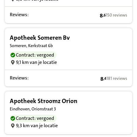
Reviews:
8
150 reviews
,
6
8,6 op basis van 
Apotheek Someren Bv
Someren, Kerkstraat 6b
Contract: vergoed
9,1 km van je locatie
Reviews:
8
181 reviews
,
4
8,4 op basis van
Apotheek Stroomz Orion
Eindhoven, Orionstraat 3
Contract: vergoed
9,3 km van je locatie