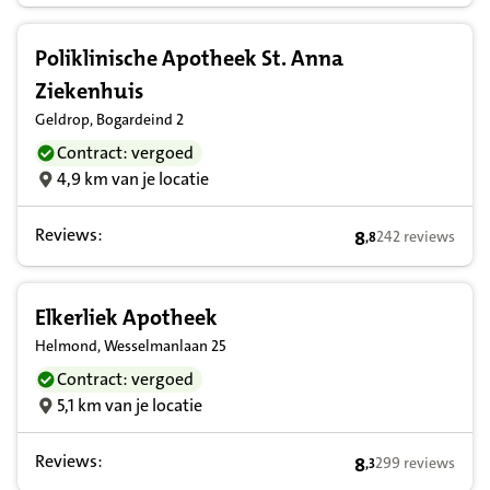
Poliklinische Apotheek St. Anna
Ziekenhuis
Geldrop, Bogardeind 2
Contract: vergoed
4,9 km van je locatie
Reviews:
8
242 reviews
,
8
8,8 op basis van 
Elkerliek Apotheek
Helmond, Wesselmanlaan 25
Contract: vergoed
5,1 km van je locatie
Reviews:
8
299 reviews
,
3
8,3 op basis van 