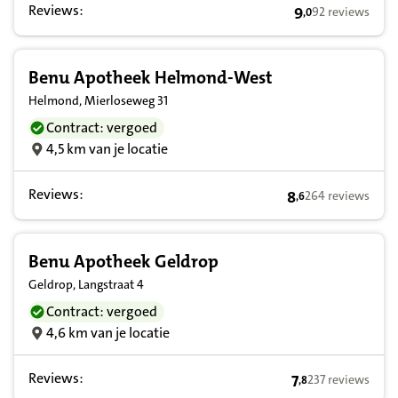
Reviews:
9
92 reviews
,
0
9,0 op basis van
Benu Apotheek Helmond-West
Helmond, Mierloseweg 31
Contract: vergoed
4,5 km van je locatie
Reviews:
8
264 reviews
,
6
8,6 op basis van 
Benu Apotheek Geldrop
Geldrop, Langstraat 4
Contract: vergoed
4,6 km van je locatie
Reviews:
7
237 reviews
,
8
7,8 op basis van