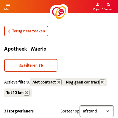
Mijn CZ
Zoeken
Menu
aar de inhoud
aar het einde
Terug naar zoeken
Apotheek - Mierlo
Zorgdiensten verborgen
Filteren
3
Actieve filters:
Met contract
Nog geen contract
Tot 10 km
31 zorgverleners
Sorteer op
afstand