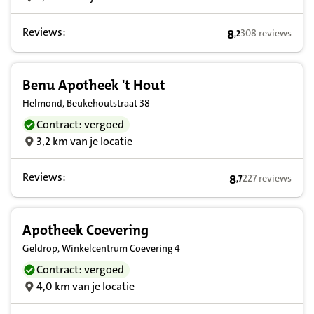
Reviews:
8
308 reviews
,
2
8,2 op basis van 
Benu Apotheek 't Hout
Helmond, Beukehoutstraat 38
Contract: vergoed
3,2 km van je locatie
Reviews:
8
227 reviews
,
7
8,7 op basis van 
Apotheek Coevering
Geldrop, Winkelcentrum Coevering 4
Contract: vergoed
4,0 km van je locatie