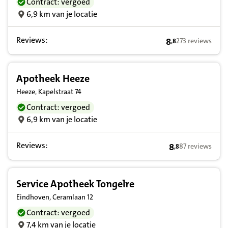
Contract: vergoed
6,9 km van je locatie
Reviews:
8
273 reviews
,
8
8,8 op basis van 
Apotheek Heeze
Heeze, Kapelstraat 74
Contract: vergoed
6,9 km van je locatie
Reviews:
8
87 reviews
,
8
8,8 op basis van
Service Apotheek Tongelre
Eindhoven, Ceramlaan 12
Contract: vergoed
7,4 km van je locatie