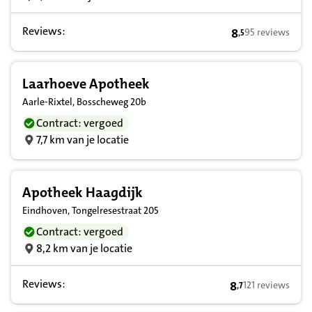
Reviews:
8
95 reviews
,
5
8,5 op basis van
Laarhoeve Apotheek
Aarle-Rixtel, Bosscheweg 20b
Contract: vergoed
7,7 km van je locatie
Apotheek Haagdijk
Eindhoven, Tongelresestraat 205
Contract: vergoed
8,2 km van je locatie
Reviews:
8
121 reviews
,
7
8,7 op basis van