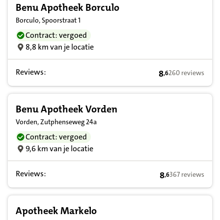
Benu Apotheek Borculo
Borculo, Spoorstraat 1
Contract: vergoed
8,8 km van je locatie
Reviews:
8
260 reviews
,
6
8,6 op basis van 
Benu Apotheek Vorden
Vorden, Zutphenseweg 24a
Contract: vergoed
9,6 km van je locatie
Reviews:
8
367 reviews
,
6
8,6 op basis van 
Apotheek Markelo