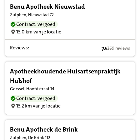
Benu Apotheek Nieuwstad
Zutphen, Nieuwstad 72
Contract: vergoed
15,0 km van je locatie
Reviews:
7
269 reviews
,
6
7,6 op basis van 
Apotheekhoudende Huisartsenpraktijk
Hulshof
Gorssel, Hoofdstraat 14
Contract: vergoed
15,2 km van je locatie
Benu Apotheek de Brink
Zutphen, De Brink 112