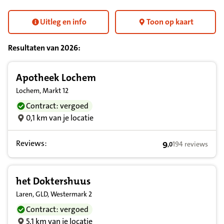
Uitleg en info
Toon op kaart
Resultaten van
2026
:
Resultatenlijst zorgverleners
Apotheek Lochem
Lochem, Markt 12
Contract: vergoed
0,1 km van je locatie
Reviews:
9
194 reviews
,
0
9,0 op basis van 
het Doktershuus
Laren, GLD, Westermark 2
Contract: vergoed
5,1 km van je locatie