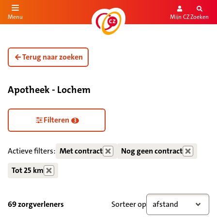
Mijn CZ
Zoeken
Menu
aar de inhoud
aar het einde
Terug naar zoeken
Apotheek - Lochem
Zorgdiensten verborgen
Filteren
3
Actieve filters:
Met contract
Nog geen contract
Tot 25 km
69 zorgverleners
Sorteer op
afstand