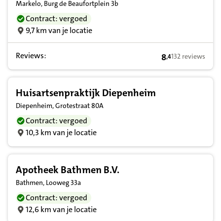
Markelo, Burg de Beaufortplein 3b
Contract: vergoed
9,7 km van je locatie
Reviews:
8
132 reviews
,
4
8,4 op basis van
Huisartsenpraktijk Diepenheim
Diepenheim, Grotestraat 80A
Contract: vergoed
10,3 km van je locatie
Apotheek Bathmen B.V.
Bathmen, Looweg 33a
Contract: vergoed
12,6 km van je locatie