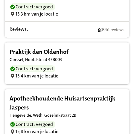
Contract: vergoed
15,3 km van je locatie
Reviews:
8
346 reviews
,
1
8,1 op basis van
Praktijk den Oldenhof
Gorssel, Hoofdstraat 45B003
Contract: vergoed
15,4 km van je locatie
Apotheekhoudende Huisartsenpraktijk
Jaspers
Hengevelde, Weth. Goselinkstraat 2B
Contract: vergoed
15,8 km van je locatie