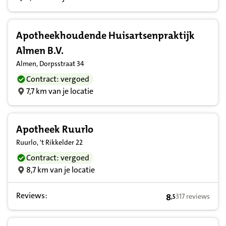
Apotheekhoudende Huisartsenpraktijk
Almen B.V.
Almen, Dorpsstraat 34
Contract: vergoed
7,7 km van je locatie
Apotheek Ruurlo
Ruurlo, 't Rikkelder 22
Contract: vergoed
8,7 km van je locatie
Reviews:
8
317 reviews
,
5
8,5 op basis van