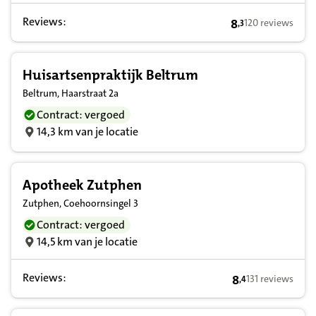
Reviews:
8
120 reviews
,
3
8,3 op basis van
Huisartsenpraktijk Beltrum
Beltrum, Haarstraat 2a
Contract: vergoed
14,3 km van je locatie
Apotheek Zutphen
Zutphen, Coehoornsingel 3
Contract: vergoed
14,5 km van je locatie
Reviews:
8
131 reviews
,
4
8,4 op basis van