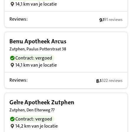
14,1 km van je locatie
Reviews:
9
91 reviews
,
1
9,1 op basis va
Benu Apotheek Arcus
Zutphen, Paulus Potterstraat 38
Contract: vergoed
14,1 km van je locatie
Reviews:
8
322 reviews
,
5
8,5 op basis van 
Gelre Apotheek Zutphen
Zutphen, Den Elterweg 77
Contract: vergoed
14,2 km van je locatie