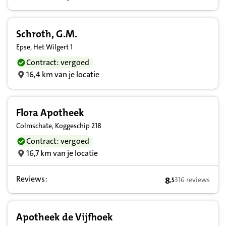
Schroth, G.M.
Epse, Het Wilgert 1
Contract: vergoed
16,4 km van je locatie
Flora Apotheek
Colmschate, Koggeschip 218
Contract: vergoed
16,7 km van je locatie
Reviews:
8
316 reviews
,
5
8,5 op basis van
Apotheek de Vijfhoek