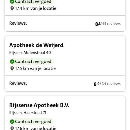
Contract: vergoed
17,4 km van je locatie
Reviews:
8
243 reviews
,
1
8,1 op basis van
Apotheek de Weijerd
Rijssen, Molenstraat 40
Contract: vergoed
17,5 km van je locatie
Reviews:
8
364 reviews
,
9
8,9 op basis van 
Rijssense Apotheek B.V.
Rijssen, Haarstraat 71
Contract: vergoed
17,6 km van je locatie