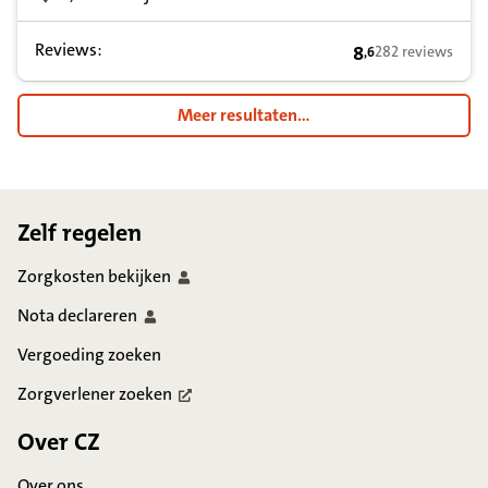
Reviews:
8
282 reviews
,
6
8,6 op basis van 
Meer resultaten...
Footer
Zelf regelen
Zorgkosten
bekijken
Nota
declareren
Vergoeding zoeken
Zorgverlener
zoeken
Over CZ
Over ons