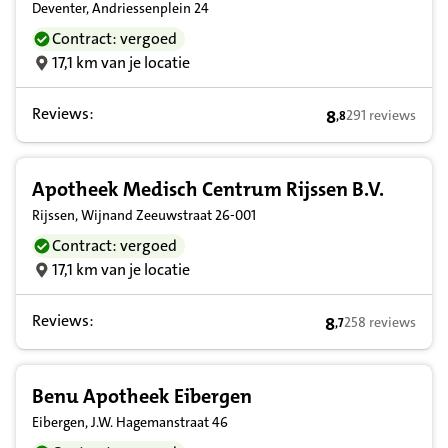
Deventer, Andriessenplein 24
Contract: vergoed
17,1 km van je locatie
Reviews:
8
291 reviews
,
8
8,8 op basis van 
Apotheek Medisch Centrum Rijssen B.V.
Rijssen, Wijnand Zeeuwstraat 26-001
Contract: vergoed
17,1 km van je locatie
Reviews:
8
258 reviews
,
7
8,7 op basis van 
Benu Apotheek Eibergen
Eibergen, J.W. Hagemanstraat 46