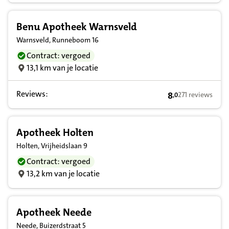
Benu Apotheek Warnsveld
Warnsveld, Runneboom 16
Contract: vergoed
13,1 km van je locatie
Reviews:
8
271 reviews
,
0
8,0 op basis van
Apotheek Holten
Holten, Vrijheidslaan 9
Contract: vergoed
13,2 km van je locatie
Apotheek Neede
Neede, Buizerdstraat 5