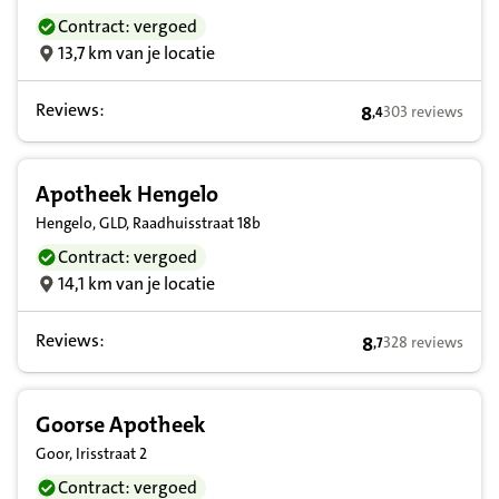
Contract: vergoed
13,7 km van je locatie
Reviews:
8
303 reviews
,
4
8,4 op basis van 
Apotheek Hengelo
Hengelo, GLD, Raadhuisstraat 18b
Contract: vergoed
14,1 km van je locatie
Reviews:
8
328 reviews
,
7
8,7 op basis van 
Goorse Apotheek
Goor, Irisstraat 2
Contract: vergoed