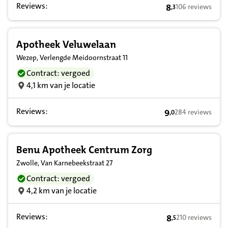
Reviews:
8
106 reviews
,
3
8,3 op basis van
Apotheek Veluwelaan
Wezep, Verlengde Meidoornstraat 11
Contract: vergoed
4,1 km van je locatie
Reviews:
9
284 reviews
,
0
9,0 op basis van 
Benu Apotheek Centrum Zorg
Zwolle, Van Karnebeekstraat 27
Contract: vergoed
4,2 km van je locatie
Reviews:
8
210 reviews
,
5
8,5 op basis van