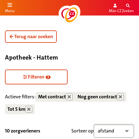
Mijn CZ
Zoeken
Menu
aar de inhoud
aar het einde
Terug naar zoeken
Apotheek - Hattem
Zorgdiensten verborgen
Filteren
3
Actieve filters:
Met contract
Nog geen contract
Tot 5 km
10 zorgverleners
Sorteer op
afstand