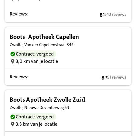
Reviews:
8
343 reviews
,
1
8,1 op basis van
Boots- Apotheek Capellen
Zwolle, Van der Capellenstraat 342
Contract: vergoed
3,0 km van je locatie
Reviews:
8
91 reviews
,
7
8,7 op basis van
Boots Apotheek Zwolle Zuid
Zwolle, Nieuwe Deventerweg 54
Contract: vergoed
3,3 km van je locatie