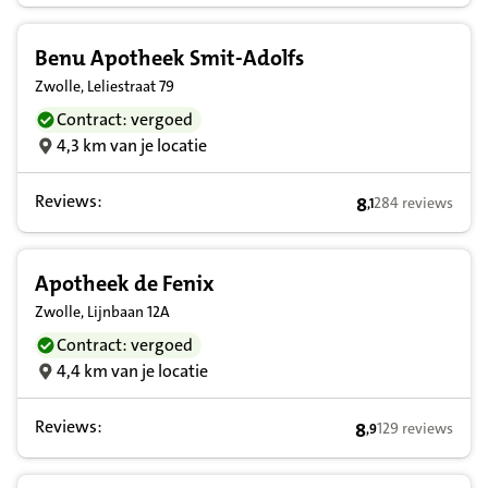
Benu Apotheek Smit-Adolfs
Zwolle, Leliestraat 79
Contract: vergoed
4,3 km van je locatie
Reviews:
8
284 reviews
,
1
8,1 op basis van
Apotheek de Fenix
Zwolle, Lijnbaan 12A
Contract: vergoed
4,4 km van je locatie
Reviews:
8
129 reviews
,
9
8,9 op basis van 