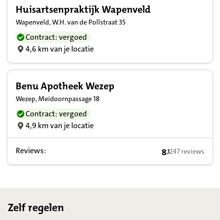
Huisartsenpraktijk Wapenveld
Wapenveld, W.H. van de Pollstraat 35
Contract: vergoed
4,6 km van je locatie
Benu Apotheek Wezep
Wezep, Meidoornpassage 18
Contract: vergoed
4,9 km van je locatie
Reviews:
8
247 reviews
,
1
8,1 op basis van
Footer
Zelf regelen