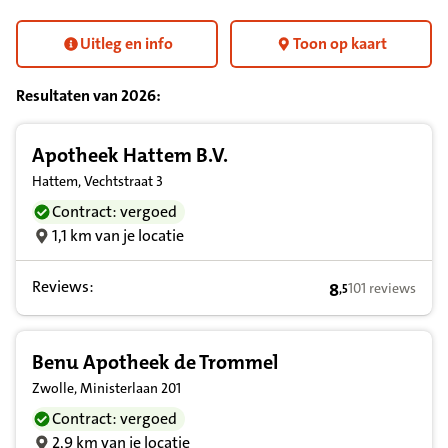
Uitleg en info
Toon op kaart
Resultaten van
2026
:
Resultatenlijst zorgverleners
Apotheek Hattem B.V.
Hattem, Vechtstraat 3
Contract: vergoed
1,1 km van je locatie
Reviews:
8
101 reviews
,
5
8,5 op basis van
Benu Apotheek de Trommel
Zwolle, Ministerlaan 201
Contract: vergoed
2,9 km van je locatie