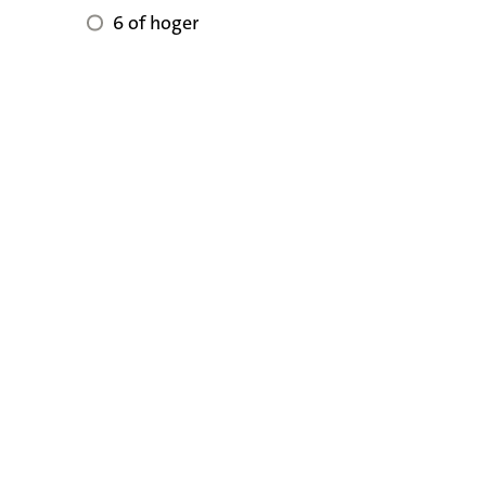
6 of hoger voor reviewscore
6 of hoger