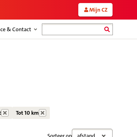
Mijn CZ
Zoeken
ice & Contact
t
Tot 10 km
Sorteer op
afstand