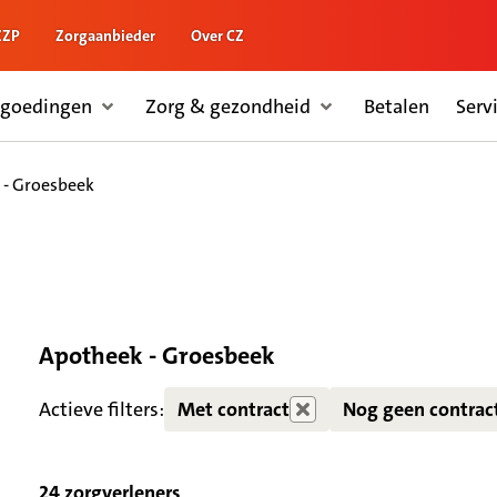
ZZP
Zorgaanbieder
Over CZ
rgoedingen
Zorg & gezondheid
Betalen
Serv
 - Groesbeek
Apotheek - Groesbeek
Zorgdiensten verborgen
Actieve filters:
Met contract
Nog geen contrac
24 zorgverleners