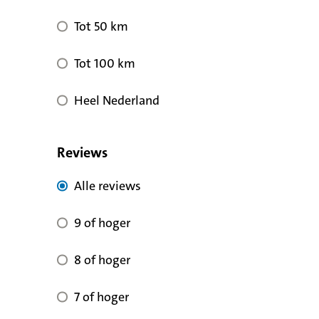
Tot 50 km
Tot 100 km
Heel Nederland
Reviews
Alle reviews voor kwaliteit
Alle reviews
9 of hoger voor reviewscore
9 of hoger
8 of hoger voor reviewscore
8 of hoger
7 of hoger voor reviewscore
7 of hoger