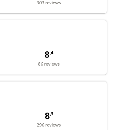
303 reviews
8,4 op basis van 86 waarderingen voor 
8
,
4
86 reviews
8,3 op basis van 296 waarderingen voor
8
,
3
296 reviews