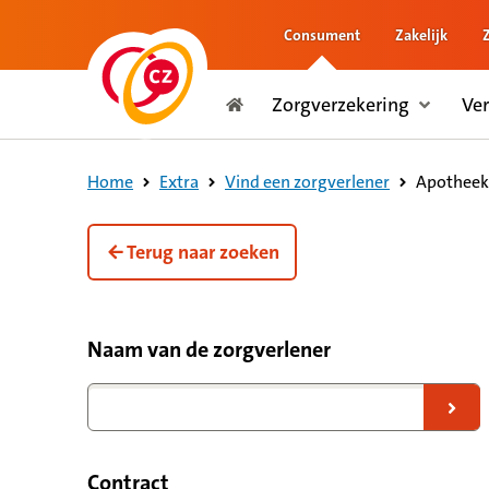
Consument
Zakelijk
naar de inhoud
Zorgverzekering
Ve
naar het einde
Consument
Apotheek
Home
Extra
Vind een zorgverlener
Terug naar zoeken
Filteropties voor zorgverleners
Naam van de zorgverlener
Naar zoekresultaten
Contract