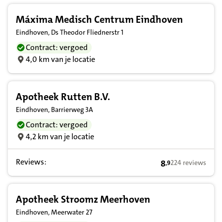
Máxima Medisch Centrum Eindhoven
Eindhoven, Ds Theodor Fliednerstr 1
Contract: vergoed
4,0 km van je locatie
Apotheek Rutten B.V.
Eindhoven, Barrierweg 3A
Contract: vergoed
4,2 km van je locatie
Reviews:
8
224 reviews
,
9
8,9 op basis van 
Apotheek Stroomz Meerhoven
Eindhoven, Meerwater 27