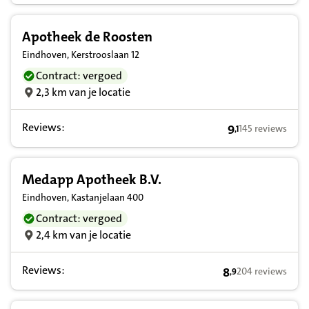
Apotheek de Roosten
Eindhoven, Kerstrooslaan 12
Contract: vergoed
2,3 km van je locatie
Reviews:
9
145 reviews
,
1
9,1 op basis van
Medapp Apotheek B.V.
Eindhoven, Kastanjelaan 400
Contract: vergoed
2,4 km van je locatie
Reviews:
8
204 reviews
,
9
8,9 op basis van 