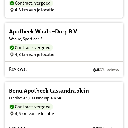
Contract: vergoed
4,3 km van je locatie
Apotheek Waalre-Dorp B.V.
Waalre, Sportlaan 3
Contract: vergoed
4,3 km van je locatie
Reviews:
8
272 reviews
,
6
8,6 op basis van 
Benu Apotheek Cassandraplein
Eindhoven, Cassandraplein 54
Contract: vergoed
4,5 km van je locatie