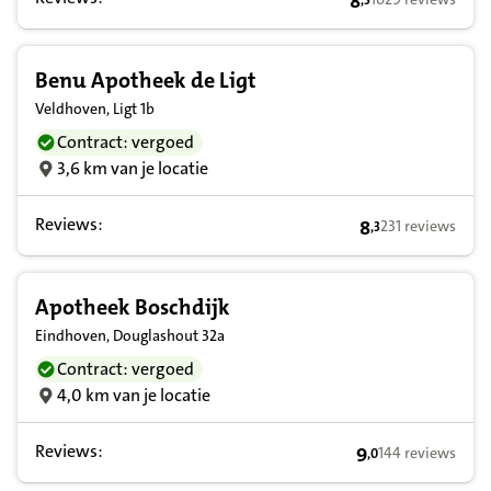
8
,
5
8,5 op basis van 
Benu Apotheek de Ligt
Veldhoven, Ligt 1b
Contract: vergoed
3,6 km van je locatie
Reviews:
8
231 reviews
,
3
8,3 op basis van
Apotheek Boschdijk
Eindhoven, Douglashout 32a
Contract: vergoed
4,0 km van je locatie
Reviews:
9
144 reviews
,
0
9,0 op basis van 