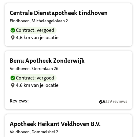
Centrale Dienstapotheek Eindhoven
Eindhoven, Michelangelolaan 2
Contract: vergoed
4,6 km van je locatie
Benu Apotheek Zonderwijk
Veldhoven, Sterrenlaan 26
Contract: vergoed
4,6 km van je locatie
Reviews:
6
339 reviews
,
6
6,6 op basis van 
Apotheek Heikant Veldhoven B.V.
Veldhoven, Dommelshei 2