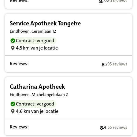
Reviews:
8
280 reviews
,
7
8,7 op basis van 
Service Apotheek Tongelre
Eindhoven, Ceramlaan 12
Contract: vergoed
4,5 km van je locatie
Reviews:
8
95 reviews
,
5
8,5 op basis van
Catharina Apotheek
Eindhoven, Michelangelolaan 2
Contract: vergoed
4,6 km van je locatie
Reviews:
8
155 reviews
,
4
8,4 op basis van 