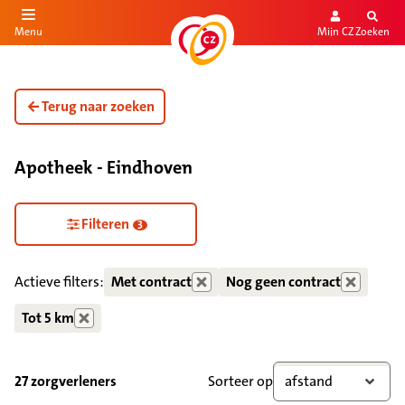
Mijn CZ
Zoeken
Menu
aar de inhoud
aar het einde
Terug naar zoeken
Apotheek - Eindhoven
Zorgdiensten verborgen
Filteren
3
Actieve filters:
Met contract
Nog geen contract
Tot 5 km
27 zorgverleners
Sorteer op
afstand