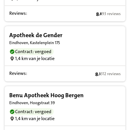
Reviews:
8
93 reviews
,
8
8,8 op basis van
Apotheek de Gender
Eindhoven, Kastelenplein 175
Contract: vergoed
1,4 km van je locatie
Reviews:
8
312 reviews
,
3
8,3 op basis van
Benu Apotheek Hoog Bergen
Eindhoven, Hoogstraat 39
Contract: vergoed
1,4 km van je locatie