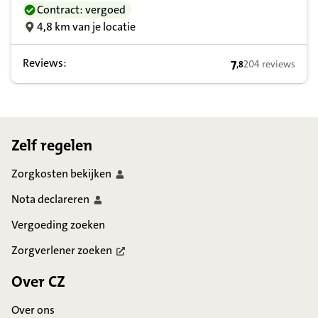
Contract: vergoed
4,8 km van je locatie
Reviews:
7
204 reviews
,
8
7,8 op basis van 
Footer
Zelf regelen
Zorgkosten
bekijken
Nota
declareren
Vergoeding zoeken
Zorgverlener
zoeken
Over CZ
Over ons