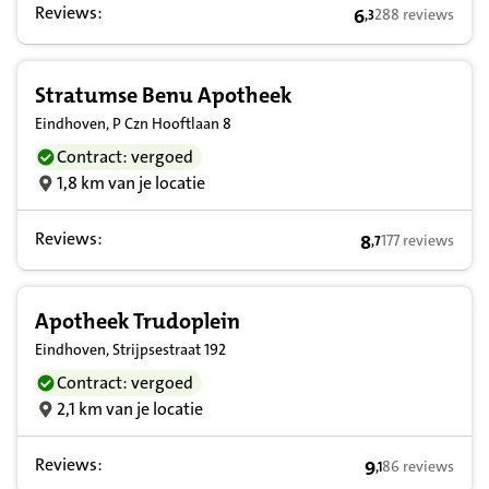
Reviews:
6
288 reviews
,
3
6,3 op basis van 
Stratumse Benu Apotheek
Eindhoven, P Czn Hooftlaan 8
Contract: vergoed
1,8 km van je locatie
Reviews:
8
177 reviews
,
7
8,7 op basis van
Apotheek Trudoplein
Eindhoven, Strijpsestraat 192
Contract: vergoed
2,1 km van je locatie
Reviews:
9
86 reviews
,
1
9,1 op basis van