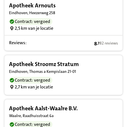
Apotheek Arnouts
Eindhoven, Heezerweg 258
Contract: vergoed
2,5 km van je locatie
Reviews:
8
82 reviews
,
7
8,7 op basis van
Apotheek Stroomz Stratum
Eindhoven, Thomas a Kempislaan 21-01
Contract: vergoed
2,7 km van je locatie
Apotheek Aalst-Waalre B.V.
Waalre, Raadhuisstraat 6a
Contract: vergoed