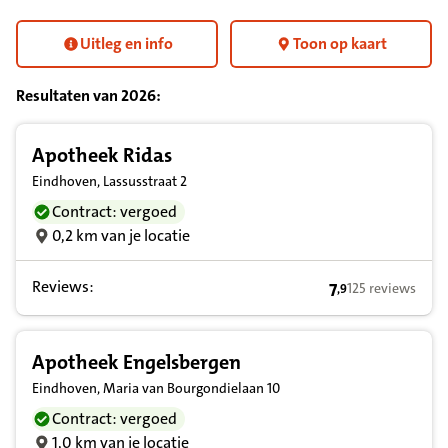
Uitleg en info
Toon op kaart
Resultaten van
2026
:
Resultatenlijst zorgverleners
Apotheek Ridas
Eindhoven, Lassusstraat 2
Contract: vergoed
0,2 km van je locatie
Reviews:
7
125 reviews
,
9
7,9 op basis van
Apotheek Engelsbergen
Eindhoven, Maria van Bourgondielaan 10
Contract: vergoed
1,0 km van je locatie