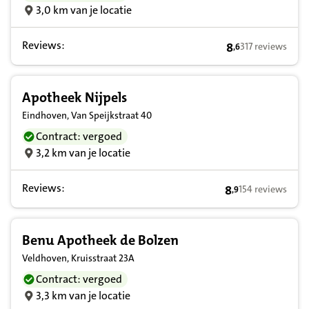
3,0 km van je locatie
Reviews:
8
317 reviews
,
6
8,6 op basis van
Apotheek Nijpels
Eindhoven, Van Speijkstraat 40
Contract: vergoed
3,2 km van je locatie
Reviews:
8
154 reviews
,
9
8,9 op basis van 
Benu Apotheek de Bolzen
Veldhoven, Kruisstraat 23A
Contract: vergoed
3,3 km van je locatie