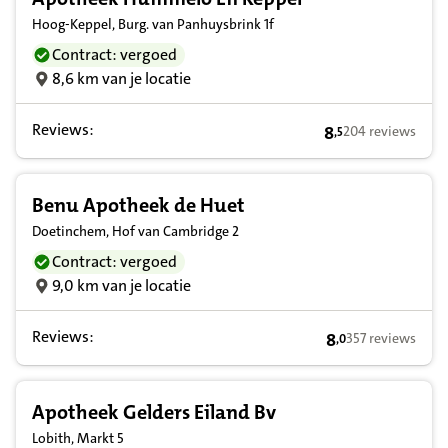
Hoog-Keppel, Burg. van Panhuysbrink 1f
Contract: vergoed
8,6 km van je locatie
Reviews:
8
204 reviews
,
5
8,5 op basis van 
Benu Apotheek de Huet
Doetinchem, Hof van Cambridge 2
Contract: vergoed
9,0 km van je locatie
Reviews:
8
357 reviews
,
0
8,0 op basis van 
Apotheek Gelders Eiland Bv
Lobith, Markt 5