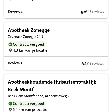
Reviews:
8
343 reviews
,
9
8,9 op basis van 
Apotheek Zonegge
Zevenaar, Zonegge 24 3
Contract: vergoed
4,3 km van je locatie
Reviews:
8
516 reviews
,
4
8,4 op basis van 
Apotheekhoudende Huisartsenpraktijk
Beek Montf
Beek Gem Montferland, Arnhemseweg 5
Contract: vergoed
5,4 km van je locatie