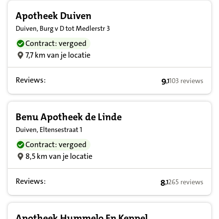
Apotheek Duiven
Duiven, Burg v D tot Medlerstr 3
Contract: vergoed
7,7 km van je locatie
Reviews:
9
103 reviews
,
1
9,1 op basis van
Benu Apotheek de Linde
Duiven, Eltensestraat 1
Contract: vergoed
8,5 km van je locatie
Reviews:
8
265 reviews
,
1
8,1 op basis van
Apotheek Hummelo En Keppel