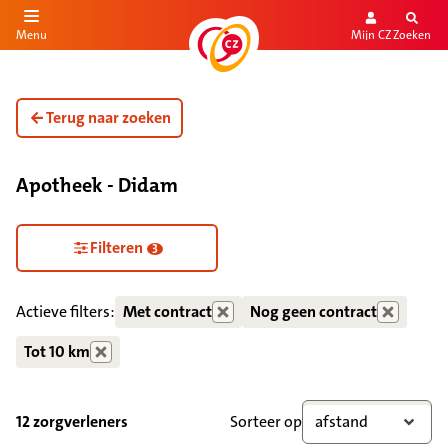
Mijn CZ
Zoeken
Menu
aar de inhoud
aar het einde
Terug naar zoeken
Apotheek - Didam
Zorgdiensten verborgen
Filteren
3
Actieve filters:
Met contract
Nog geen contract
Tot 10 km
12 zorgverleners
Sorteer op
afstand