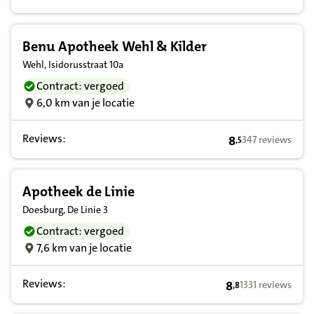
Benu Apotheek Wehl & Kilder
Wehl, Isidorusstraat 10a
Contract: vergoed
6,0 km van je locatie
Reviews:
8
347 reviews
,
5
8,5 op basis van 
Apotheek de Linie
Doesburg, De Linie 3
Contract: vergoed
7,6 km van je locatie
Reviews:
8
1331 reviews
,
8
8,8 op basis van 