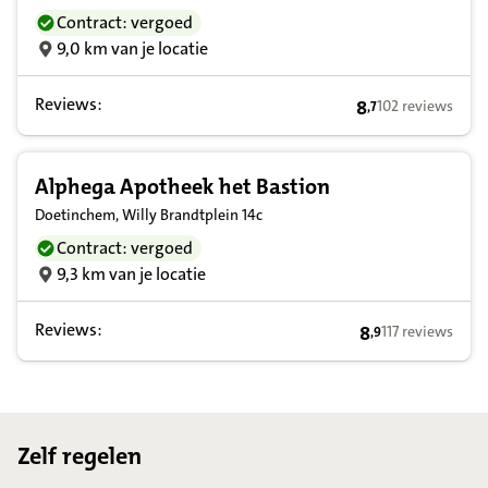
Contract: vergoed
9,0 km van je locatie
Reviews:
8
102 reviews
,
7
8,7 op basis van 
Alphega Apotheek het Bastion
Doetinchem, Willy Brandtplein 14c
Contract: vergoed
9,3 km van je locatie
Reviews:
8
117 reviews
,
9
8,9 op basis van
Footer
Zelf regelen