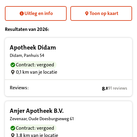
Uitleg en info
Toon op kaart
Resultaten van
2026
:
Resultatenlijst zorgverleners
Apotheek Didam
Didam, Panhuis 54
Contract: vergoed
0,1 km van je locatie
Reviews:
8
91 reviews
,
8
8,8 op basis van
Anjer Apotheek B.V.
Zevenaar, Oude Doesburgseweg 61
Contract: vergoed
3,8 km van je locatie