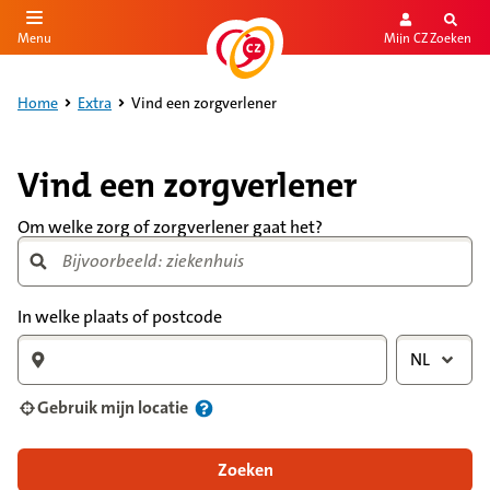
Mijn CZ
Zoeken
Menu
aar de inhoud
aar het einde
Home
Extra
Vind een zorgverlener
Vind een zorgverlener
Om welke zorg of zorgverlener gaat het?
In welke plaats of postcode
NL
Gebruik mijn locatie
Zoeken