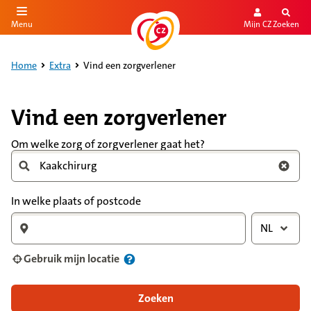
Mijn CZ
Zoeken
Menu
aar de inhoud
aar het einde
Home
Extra
Vind een zorgverlener
Vind een zorgverlener
Om welke zorg of zorgverlener gaat het?
In welke plaats of postcode
NL
Gebruik mijn locatie
Zoeken