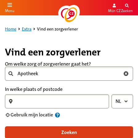
Mijn CZ
Zoeken
Menu
aar de inhoud
aar het einde
Home
Extra
Vind een zorgverlener
Vind een zorgverlener
Om welke zorg of zorgverlener gaat het?
In welke plaats of postcode
NL
Gebruik mijn locatie
Zoeken